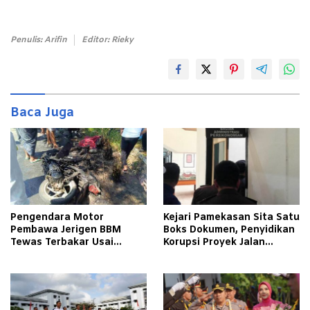
Penulis: Arifin
Editor: Rieky
Baca Juga
Pengendara Motor
Kejari Pamekasan Sita Satu
Pembawa Jerigen BBM
Boks Dokumen, Penyidikan
Tewas Terbakar Usai
Korupsi Proyek Jalan
Tabrakan dengan Pikap
Tlagah–Bulangan Barat
Bermuatan Tembakau di
Makin Mengerucut
Pamekasan