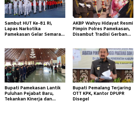
Sambut HUT Ke-81 RI,
AKBP Wahyu Hidayat Resmi
Lapas Narkotika
Pimpin Polres Pamekasan,
Pamekasan Gelar Semarak
Disambut Tradisi Gerbang
Kemerdekaan Libatkan
Pora
Warga Binaan
Bupati Pamekasan Lantik
Bupati Pemalang Terjaring
Puluhan Pejabat Baru,
OTT KPK, Kantor DPUPR
Tekankan Kinerja dan
Disegel
Pelayanan Masyarakat