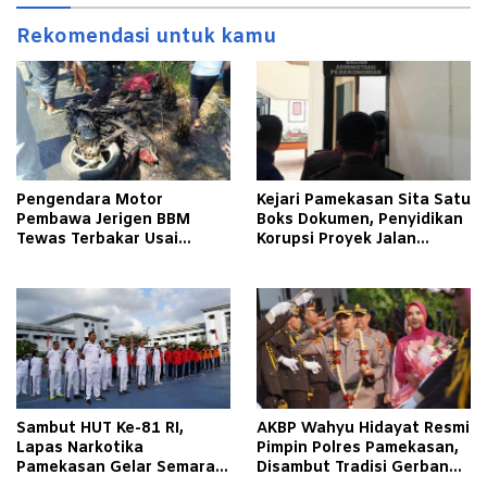
Rekomendasi untuk kamu
Pengendara Motor
Kejari Pamekasan Sita Satu
Pembawa Jerigen BBM
Boks Dokumen, Penyidikan
Tewas Terbakar Usai
Korupsi Proyek Jalan
Tabrakan dengan Pikap
Tlagah–Bulangan Barat
Bermuatan Tembakau di
Makin Mengerucut
Pamekasan
Sambut HUT Ke-81 RI,
AKBP Wahyu Hidayat Resmi
Lapas Narkotika
Pimpin Polres Pamekasan,
Pamekasan Gelar Semarak
Disambut Tradisi Gerbang