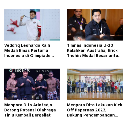
Emas di Olimpiade Paris
2024
Veddriq Leonardo Raih
Timnas Indonesia U-23
Medali Emas Pertama
Kalahkan Australia, Erick
Indonesia di Olimpiade
Thohir: Modal Besar untuk
Paris 2024
Lawan Yordania
Menpora Dito Ariotedjo
Menpora Dito Lakukan Kick
Dorong Potensi Olahraga
Off Pepernas 2023,
Tinju Kembali Bergeliat
Dukung Pengembangan
Esport di Indonesia