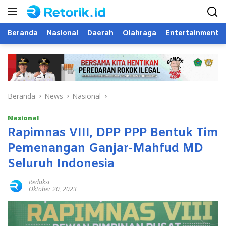
Langsung
ke
konten
Beranda
Nasional
Daerah
Olahraga
Entertainment
Beranda
News
Nasional
Nasional
Rapimnas VIII, DPP PPP Bentuk Tim
Pemenangan Ganjar-Mahfud MD
Seluruh Indonesia
Redaksi
Oktober 20, 2023