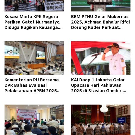
Kosasi Minta KPK Segera
BEM PTNU Gelar Mukernas
Periksa Gatot Nurmantyo,
2025, Achmad Baha’ur Rifqi
Diduga Rugikan Keuangan
Dorong Kader Perkuat
Negara Triliunan
Jaringan Kolaborasi
Kementerian PU Bersama
KAI Daop 1 Jakarta Gelar
DPR Bahas Evaluasi
Upacara Hari Pahlawan
Pelaksanaan APBN 2025
2025 di Stasiun Gambir:
dan Rencana Program 2026
Refleksikan Nilai
Perjuangan