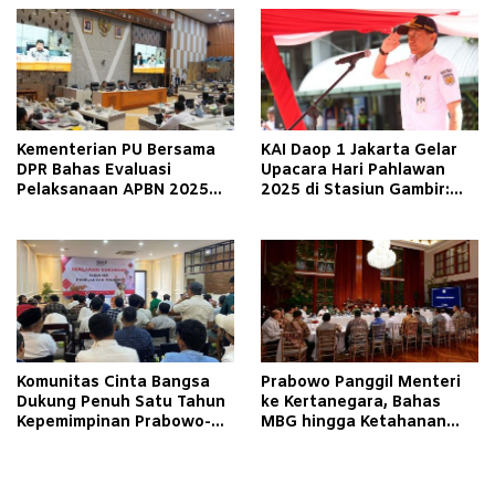
Kementerian PU Bersama
KAI Daop 1 Jakarta Gelar
DPR Bahas Evaluasi
Upacara Hari Pahlawan
Pelaksanaan APBN 2025
2025 di Stasiun Gambir:
dan Rencana Program 2026
Refleksikan Nilai
Perjuangan
Komunitas Cinta Bangsa
Prabowo Panggil Menteri
Dukung Penuh Satu Tahun
ke Kertanegara, Bahas
Kepemimpinan Prabowo-
MBG hingga Ketahanan
Gibran
Pangan dan Energi