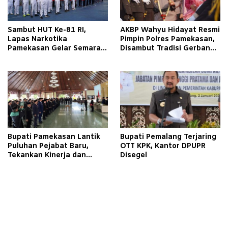
Sambut HUT Ke-81 RI,
AKBP Wahyu Hidayat Resmi
Lapas Narkotika
Pimpin Polres Pamekasan,
Pamekasan Gelar Semarak
Disambut Tradisi Gerbang
Kemerdekaan Libatkan
Pora
Warga Binaan
Bupati Pamekasan Lantik
Bupati Pemalang Terjaring
Puluhan Pejabat Baru,
OTT KPK, Kantor DPUPR
Tekankan Kinerja dan
Disegel
Pelayanan Masyarakat