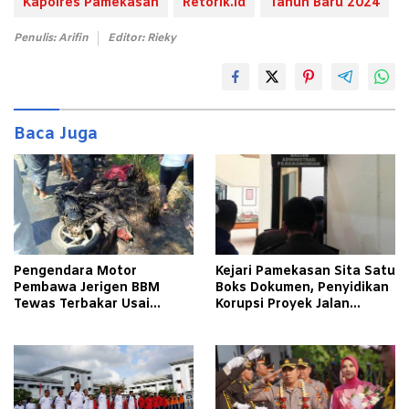
Kapolres Pamekasan
Retorik.id
Tahun Baru 2024
Penulis: Arifin
Editor: Rieky
Baca Juga
Pengendara Motor
Kejari Pamekasan Sita Satu
Pembawa Jerigen BBM
Boks Dokumen, Penyidikan
Tewas Terbakar Usai
Korupsi Proyek Jalan
Tabrakan dengan Pikap
Tlagah–Bulangan Barat
Bermuatan Tembakau di
Makin Mengerucut
Pamekasan