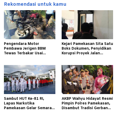
Rekomendasi untuk kamu
Pengendara Motor
Kejari Pamekasan Sita Satu
Pembawa Jerigen BBM
Boks Dokumen, Penyidikan
Tewas Terbakar Usai
Korupsi Proyek Jalan
Tabrakan dengan Pikap
Tlagah–Bulangan Barat
Bermuatan Tembakau di
Makin Mengerucut
Pamekasan
Sambut HUT Ke-81 RI,
AKBP Wahyu Hidayat Resmi
Lapas Narkotika
Pimpin Polres Pamekasan,
Pamekasan Gelar Semarak
Disambut Tradisi Gerbang
Kemerdekaan Libatkan
Pora