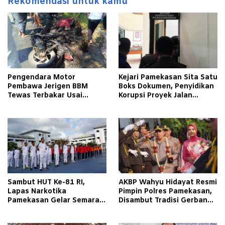
Rekomendasi untuk kamu
Pengendara Motor
Kejari Pamekasan Sita Satu
Pembawa Jerigen BBM
Boks Dokumen, Penyidikan
Tewas Terbakar Usai
Korupsi Proyek Jalan
Tabrakan dengan Pikap
Tlagah–Bulangan Barat
Bermuatan Tembakau di
Makin Mengerucut
Pamekasan
Sambut HUT Ke-81 RI,
AKBP Wahyu Hidayat Resmi
Lapas Narkotika
Pimpin Polres Pamekasan,
Pamekasan Gelar Semarak
Disambut Tradisi Gerbang
Kemerdekaan Libatkan
Pora
Warga Binaan