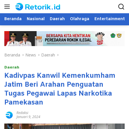
Langsung
ke
konten
Beranda
Nasional
Daerah
Olahraga
Entertainment
Beranda
News
Daerah
Daerah
Kadivpas Kanwil Kemenkumham
Jatim Beri Arahan Penguatan
Tugas Pegawai Lapas Narkotika
Pamekasan
Redaksi
Januari 9, 2024