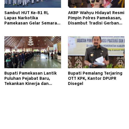
Sambut HUT Ke-81 RI,
AKBP Wahyu Hidayat Resmi
Lapas Narkotika
Pimpin Polres Pamekasan,
Pamekasan Gelar Semarak
Disambut Tradisi Gerbang
Kemerdekaan Libatkan
Pora
Warga Binaan
Bupati Pamekasan Lantik
Bupati Pemalang Terjaring
Puluhan Pejabat Baru,
OTT KPK, Kantor DPUPR
Tekankan Kinerja dan
Disegel
Pelayanan Masyarakat