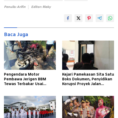
Penulis: Arifin
Editor: Rieky
Baca Juga
Pengendara Motor
Kejari Pamekasan Sita Satu
Pembawa Jerigen BBM
Boks Dokumen, Penyidikan
Tewas Terbakar Usai
Korupsi Proyek Jalan
Tabrakan dengan Pikap
Tlagah–Bulangan Barat
Bermuatan Tembakau di
Makin Mengerucut
Pamekasan