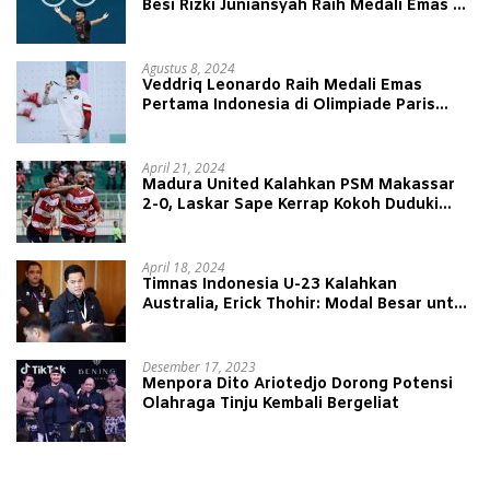
Besi Rizki Juniansyah Raih Medali Emas di
Olimpiade Paris 2024
Agustus 8, 2024
Veddriq Leonardo Raih Medali Emas
Pertama Indonesia di Olimpiade Paris
2024
April 21, 2024
Madura United Kalahkan PSM Makassar
2-0, Laskar Sape Kerrap Kokoh Duduki
Peringkat 4 Liga 1
April 18, 2024
Timnas Indonesia U-23 Kalahkan
Australia, Erick Thohir: Modal Besar untuk
Lawan Yordania
Desember 17, 2023
Menpora Dito Ariotedjo Dorong Potensi
Olahraga Tinju Kembali Bergeliat