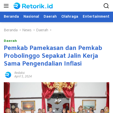
Langsung
ke
konten
Beranda
Nasional
Daerah
Olahraga
Entertainment
Beranda
News
Daerah
Daerah
Pemkab Pamekasan dan Pemkab
Probolinggo Sepakat Jalin Kerja
Sama Pengendalian Inflasi
Redaksi
April 5, 2024