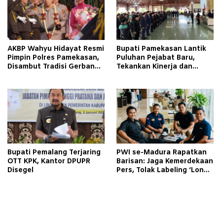
AKBP Wahyu Hidayat Resmi
Bupati Pamekasan Lantik
Pimpin Polres Pamekasan,
Puluhan Pejabat Baru,
Disambut Tradisi Gerbang
Tekankan Kinerja dan
Pora
Pelayanan Masyarakat
Bupati Pemalang Terjaring
PWI se-Madura Rapatkan
OTT KPK, Kantor DPUPR
Barisan: Jaga Kemerdekaan
Disegel
Pers, Tolak Labeling ‘Londo
Ireng’