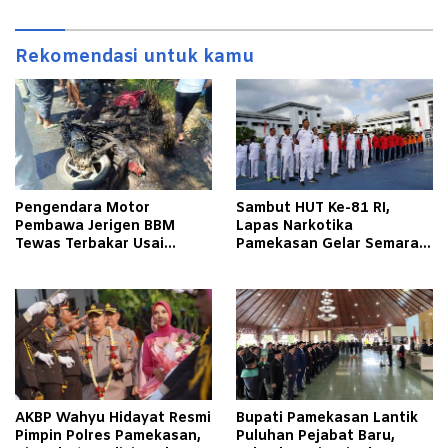
Rekomendasi untuk kamu
Pengendara Motor
Sambut HUT Ke-81 RI,
Pembawa Jerigen BBM
Lapas Narkotika
Tewas Terbakar Usai
Pamekasan Gelar Semarak
Tabrakan dengan Pikap
Kemerdekaan Libatkan
Bermuatan Tembakau di
Warga Binaan
Pamekasan
AKBP Wahyu Hidayat Resmi
Bupati Pamekasan Lantik
Pimpin Polres Pamekasan,
Puluhan Pejabat Baru,