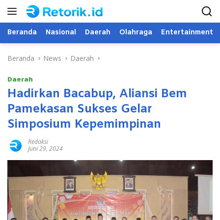
Langsung
ke
konten
Beranda
Nasional
Daerah
Olahraga
Entertainment
Beranda
News
Daerah
Daerah
Hadirkan Bacabup, Aliansi Bem
Pamekasan Sukses Gelar
Simposium Kepemimpinan
Redaksi
Juni 29, 2024