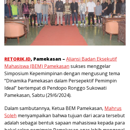
RETORIK.ID
, Pamekasan –
Aliansi Badan Eksekutif
Mahasiswa (BEM) Pamekasan
sukses menggelar
Simposium Kepemimpinan dengan mengusung tema
“Dinamika Pamekasan dalam Persepektif Pemimpin
Ideal” bertempat di Pendopo Ronggo Sukowati
Pamekasan, Sabtu (29/6/2024).
Dalam sambutannya, Ketua BEM Pamekasan,
Mahrus
Soleh
menyampaikan bahwa tujuan dari acara tersebut
adalah sebagai bentuk sapaan mahasiswa kepada para
bakal calon pemimpin Pamekasan agar lebih mengenal