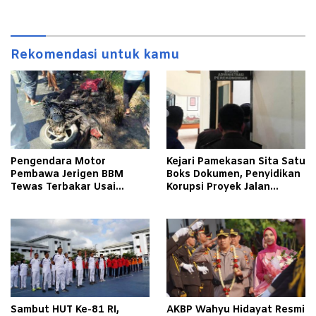
Rekomendasi untuk kamu
Pengendara Motor
Kejari Pamekasan Sita Satu
Pembawa Jerigen BBM
Boks Dokumen, Penyidikan
Tewas Terbakar Usai
Korupsi Proyek Jalan
Tabrakan dengan Pikap
Tlagah–Bulangan Barat
Bermuatan Tembakau di
Makin Mengerucut
Pamekasan
Sambut HUT Ke-81 RI,
AKBP Wahyu Hidayat Resmi