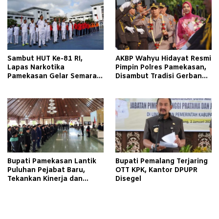
Pamekasan
Sambut HUT Ke-81 RI,
AKBP Wahyu Hidayat Resmi
Lapas Narkotika
Pimpin Polres Pamekasan,
Pamekasan Gelar Semarak
Disambut Tradisi Gerbang
Kemerdekaan Libatkan
Pora
Warga Binaan
Bupati Pamekasan Lantik
Bupati Pemalang Terjaring
Puluhan Pejabat Baru,
OTT KPK, Kantor DPUPR
Tekankan Kinerja dan
Disegel
Pelayanan Masyarakat