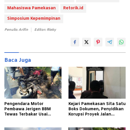
Mahasiswa Pamekasan
Retorik.id
Simposium Kepemimpinan
Penulis: Arifin
Editor: Rieky
Baca Juga
Pengendara Motor
Kejari Pamekasan Sita Satu
Pembawa Jerigen BBM
Boks Dokumen, Penyidikan
Tewas Terbakar Usai
Korupsi Proyek Jalan
Tabrakan dengan Pikap
Tlagah–Bulangan Barat
Bermuatan Tembakau di
Makin Mengerucut