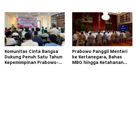
dan Rencana Program 2026
Refleksikan Nilai
Perjuangan
Komunitas Cinta Bangsa
Prabowo Panggil Menteri
Dukung Penuh Satu Tahun
ke Kertanegara, Bahas
Kepemimpinan Prabowo-
MBG hingga Ketahanan
Gibran
Pangan dan Energi