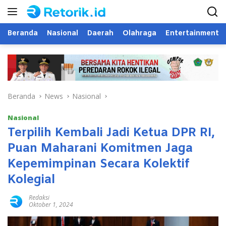
Langsung
ke
konten
Beranda
Nasional
Daerah
Olahraga
Entertainment
Beranda
News
Nasional
Nasional
Terpilih Kembali Jadi Ketua DPR RI,
Puan Maharani Komitmen Jaga
Kepemimpinan Secara Kolektif
Kolegial
Redaksi
Oktober 1, 2024