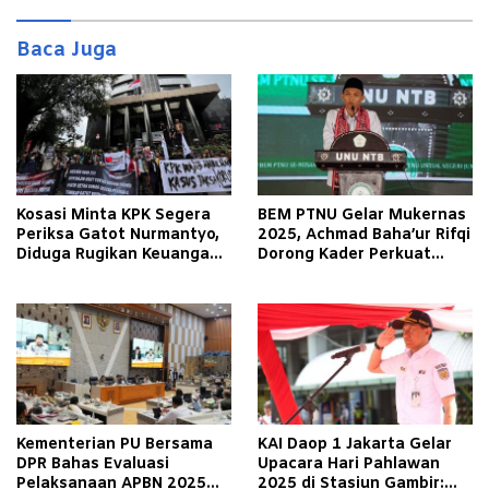
Baca Juga
Kosasi Minta KPK Segera
BEM PTNU Gelar Mukernas
Periksa Gatot Nurmantyo,
2025, Achmad Baha’ur Rifqi
Diduga Rugikan Keuangan
Dorong Kader Perkuat
Negara Triliunan
Jaringan Kolaborasi
Kementerian PU Bersama
KAI Daop 1 Jakarta Gelar
DPR Bahas Evaluasi
Upacara Hari Pahlawan
Pelaksanaan APBN 2025
2025 di Stasiun Gambir: