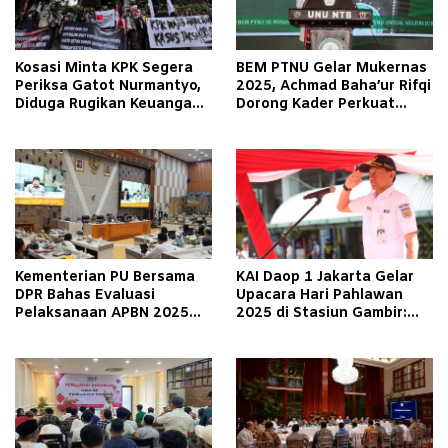
Kosasi Minta KPK Segera
BEM PTNU Gelar Mukernas
Periksa Gatot Nurmantyo,
2025, Achmad Baha’ur Rifqi
Diduga Rugikan Keuangan
Dorong Kader Perkuat
Negara Triliunan
Jaringan Kolaborasi
Kementerian PU Bersama
KAI Daop 1 Jakarta Gelar
DPR Bahas Evaluasi
Upacara Hari Pahlawan
Pelaksanaan APBN 2025
2025 di Stasiun Gambir:
dan Rencana Program 2026
Refleksikan Nilai
Perjuangan