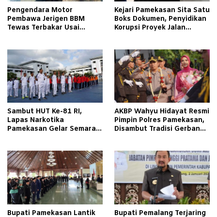
Pengendara Motor
Kejari Pamekasan Sita Satu
Pembawa Jerigen BBM
Boks Dokumen, Penyidikan
Tewas Terbakar Usai
Korupsi Proyek Jalan
Tabrakan dengan Pikap
Tlagah–Bulangan Barat
Bermuatan Tembakau di
Makin Mengerucut
Pamekasan
Sambut HUT Ke-81 RI,
AKBP Wahyu Hidayat Resmi
Lapas Narkotika
Pimpin Polres Pamekasan,
Pamekasan Gelar Semarak
Disambut Tradisi Gerbang
Kemerdekaan Libatkan
Pora
Warga Binaan
Bupati Pamekasan Lantik
Bupati Pemalang Terjaring