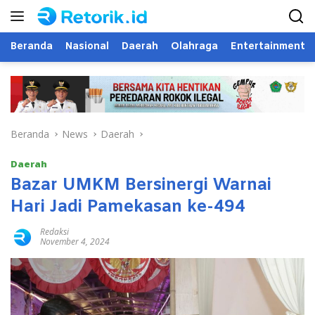
Langsung
ke
konten
Beranda
Nasional
Daerah
Olahraga
Entertainment
Beranda
News
Daerah
Daerah
Bazar UMKM Bersinergi Warnai
Hari Jadi Pamekasan ke-494
Redaksi
November 4, 2024