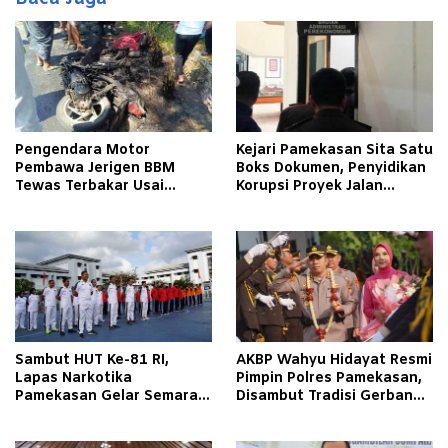
Pengendara Motor
Kejari Pamekasan Sita Satu
Pembawa Jerigen BBM
Boks Dokumen, Penyidikan
Tewas Terbakar Usai
Korupsi Proyek Jalan
Tabrakan dengan Pikap
Tlagah–Bulangan Barat
Bermuatan Tembakau di
Makin Mengerucut
Pamekasan
Sambut HUT Ke-81 RI,
AKBP Wahyu Hidayat Resmi
Lapas Narkotika
Pimpin Polres Pamekasan,
Pamekasan Gelar Semarak
Disambut Tradisi Gerbang
Kemerdekaan Libatkan
Pora
Warga Binaan