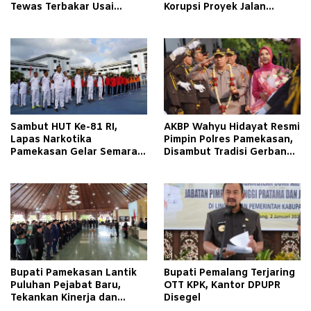
Tewas Terbakar Usai
Korupsi Proyek Jalan
Tabrakan dengan Pikap
Tlagah–Bulangan Barat
Bermuatan Tembakau di
Makin Mengerucut
Pamekasan
Sambut HUT Ke-81 RI,
AKBP Wahyu Hidayat Resmi
Lapas Narkotika
Pimpin Polres Pamekasan,
Pamekasan Gelar Semarak
Disambut Tradisi Gerbang
Kemerdekaan Libatkan
Pora
Warga Binaan
Bupati Pamekasan Lantik
Bupati Pemalang Terjaring
Puluhan Pejabat Baru,
OTT KPK, Kantor DPUPR
Tekankan Kinerja dan
Disegel
Pelayanan Masyarakat