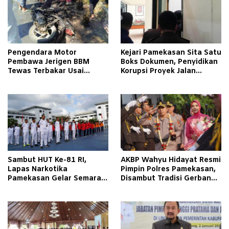
Pengendara Motor
Kejari Pamekasan Sita Satu
Pembawa Jerigen BBM
Boks Dokumen, Penyidikan
Tewas Terbakar Usai
Korupsi Proyek Jalan
Tabrakan dengan Pikap
Tlagah–Bulangan Barat
Bermuatan Tembakau di
Makin Mengerucut
Pamekasan
Sambut HUT Ke-81 RI,
AKBP Wahyu Hidayat Resmi
Lapas Narkotika
Pimpin Polres Pamekasan,
Pamekasan Gelar Semarak
Disambut Tradisi Gerbang
Kemerdekaan Libatkan
Pora
Warga Binaan