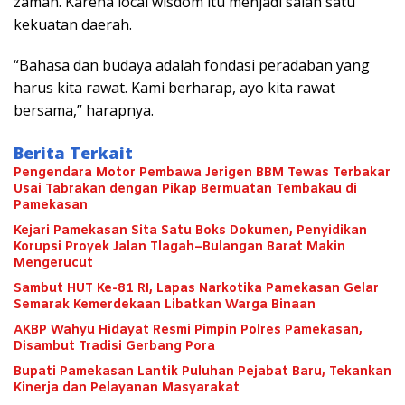
zaman. Karena local wisdom itu menjadi salah satu
kekuatan daerah.
“Bahasa dan budaya adalah fondasi peradaban yang
harus kita rawat. Kami berharap, ayo kita rawat
bersama,” harapnya.
Berita Terkait
Pengendara Motor Pembawa Jerigen BBM Tewas Terbakar
Usai Tabrakan dengan Pikap Bermuatan Tembakau di
Pamekasan
Kejari Pamekasan Sita Satu Boks Dokumen, Penyidikan
Korupsi Proyek Jalan Tlagah–Bulangan Barat Makin
Mengerucut
Sambut HUT Ke-81 RI, Lapas Narkotika Pamekasan Gelar
Semarak Kemerdekaan Libatkan Warga Binaan
AKBP Wahyu Hidayat Resmi Pimpin Polres Pamekasan,
Disambut Tradisi Gerbang Pora
Bupati Pamekasan Lantik Puluhan Pejabat Baru, Tekankan
Kinerja dan Pelayanan Masyarakat