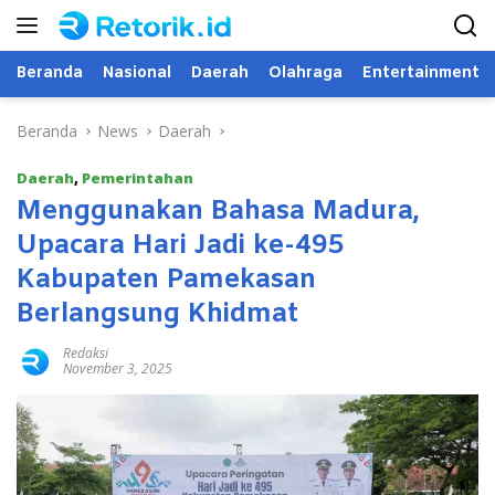
Langsung
ke
konten
Beranda
Nasional
Daerah
Olahraga
Entertainment
Beranda
News
Daerah
Daerah
,
Pemerintahan
Menggunakan Bahasa Madura,
Upacara Hari Jadi ke-495
Kabupaten Pamekasan
Berlangsung Khidmat
Redaksi
November 3, 2025