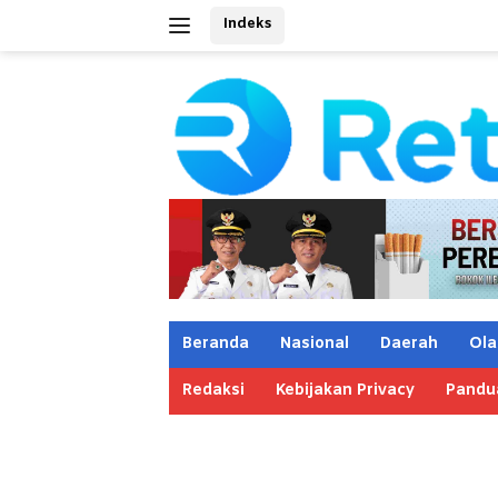
Langsung
Indeks
ke
konten
Beranda
Nasional
Daerah
Ola
Redaksi
Kebijakan Privacy
Pandu