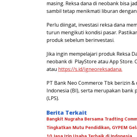
masing. Reksa dana di neobank bisa ja
sambil tetap menikmati liburan dengan 
Perlu diingat, investasi reksa dana memi
turun mengikuti kondisi pasar. Pastik
produk sebelum berinvestasi.
Jika ingin mempelajari produk Reksa 
neobank di PlayStore atau App Store. Ce
atau
https://s.id/igneoreksadana.
PT Bank Neo Commerce Tbk berizin & d
Indonesia (BI), serta merupakan bank
(LPS).⁣
Berita Terkait
Bangkit Nugraha Bersama Tradting Comm
Tingkatkan Mutu Pendidikan, GYPEM Gela
10 Jasa Izin Usaha Terbaik di Indonesia