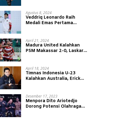
Juniansyah Raih Medali Emas
di Olimpiade Paris 2024
Agustus 8, 2024
Veddriq Leonardo Raih
Medali Emas Pertama
Indonesia di Olimpiade Paris
2024
April 21, 2024
Madura United Kalahkan
PSM Makassar 2-0, Laskar
Sape Kerrap Kokoh Duduki
Peringkat 4 Liga 1
April 18, 2024
Timnas Indonesia U-23
Kalahkan Australia, Erick
Thohir: Modal Besar untuk
Lawan Yordania
Desember 17, 2023
Menpora Dito Ariotedjo
Dorong Potensi Olahraga
Tinju Kembali Bergeliat