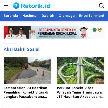
Langsung
ke
konten
Beranda
Nasional
Daerah
Olahraga
Entertainment
Aksi Bakti Sosial
Kementerian PU Pastikan
Perkuat Konektivitas
Pemulihan Konektivitas di
Wilayah Timur Trans Jawa,
Langkat Pascabencana
JTT Hadirkan Akses Lebih
Banjir
Cepat dan Andal bagi
Masyarakat