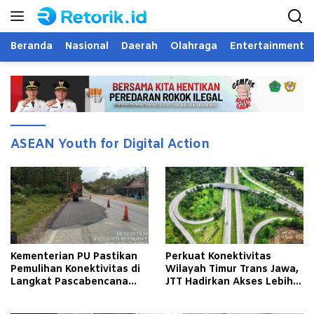
Langsung
ke
konten
Beranda
Nasional
Daerah
Olahraga
Entertainment
ASEAN Youth for Digital Action
Kementerian PU Pastikan
Perkuat Konektivitas
Pemulihan Konektivitas di
Wilayah Timur Trans Jawa,
Langkat Pascabencana
JTT Hadirkan Akses Lebih
Banjir
Cepat dan Andal bagi
Masyarakat