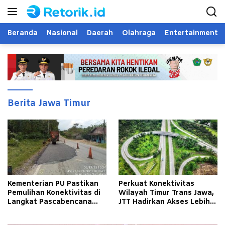
Langsung
ke
konten
Beranda
Nasional
Daerah
Olahraga
Entertainment
Berita Jawa Timur
Kementerian PU Pastikan
Perkuat Konektivitas
Pemulihan Konektivitas di
Wilayah Timur Trans Jawa,
Langkat Pascabencana
JTT Hadirkan Akses Lebih
Banjir
Cepat dan Andal bagi
Masyarakat