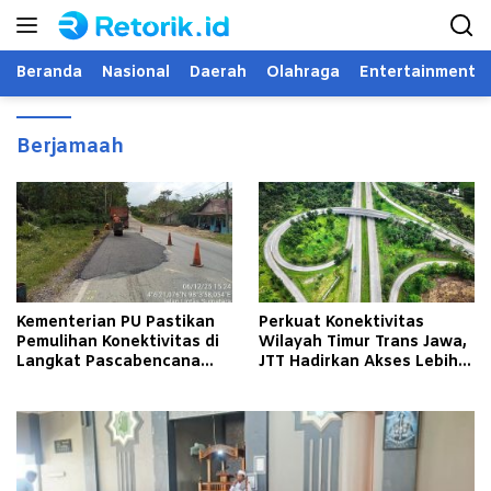
Langsung
ke
konten
Beranda
Nasional
Daerah
Olahraga
Entertainment
Berjamaah
Kementerian PU Pastikan
Perkuat Konektivitas
Pemulihan Konektivitas di
Wilayah Timur Trans Jawa,
Langkat Pascabencana
JTT Hadirkan Akses Lebih
Banjir
Cepat dan Andal bagi
Masyarakat