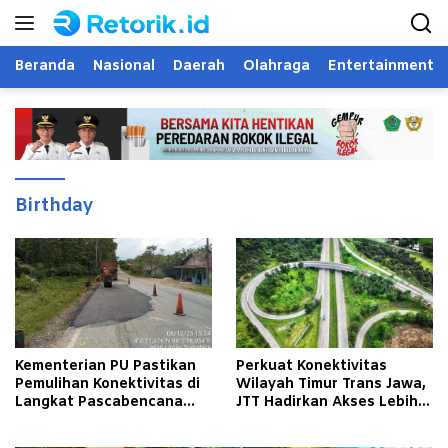
Langsung
ke
konten
Beranda
Nasional
Daerah
Olahraga
Entertainment
Birthday
Kementerian PU Pastikan
Perkuat Konektivitas
Pemulihan Konektivitas di
Wilayah Timur Trans Jawa,
Langkat Pascabencana
JTT Hadirkan Akses Lebih
Banjir
Cepat dan Andal bagi
Masyarakat