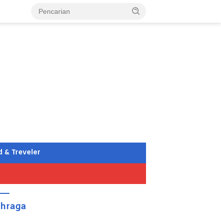
d & Treveler
ahraga