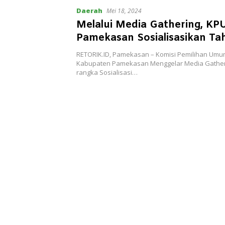
Daerah
Mei 18, 2024
Melalui Media Gathering, KP
Pamekasan Sosialisasikan T
Pilkada 2024
RETORIK.ID, Pamekasan – Komisi Pemilihan Umu
Kabupaten Pamekasan Menggelar Media Gather
rangka Sosialisasi…