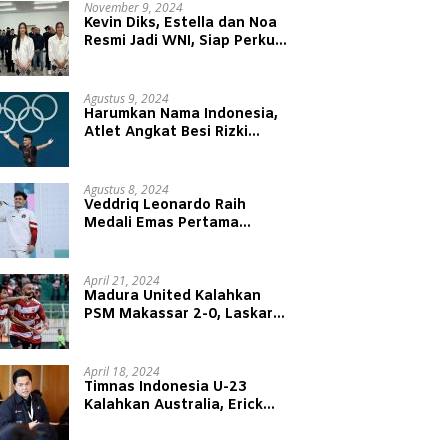
November 9, 2024
Kevin Diks, Estella dan Noa
Resmi Jadi WNI, Siap Perkuat
Timnas Indonesia
Agustus 9, 2024
Harumkan Nama Indonesia,
Atlet Angkat Besi Rizki
Juniansyah Raih Medali Emas
di Olimpiade Paris 2024
Agustus 8, 2024
Veddriq Leonardo Raih
Medali Emas Pertama
Indonesia di Olimpiade Paris
2024
April 21, 2024
Madura United Kalahkan
PSM Makassar 2-0, Laskar
Sape Kerrap Kokoh Duduki
Peringkat 4 Liga 1
April 18, 2024
Timnas Indonesia U-23
Kalahkan Australia, Erick
Thohir: Modal Besar untuk
Lawan Yordania