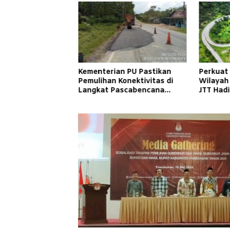
Kementerian PU Pastikan
Perkuat
Pemulihan Konektivitas di
Wilayah
Langkat Pascabencana
JTT Had
Banjir
Cepat d
Masyara