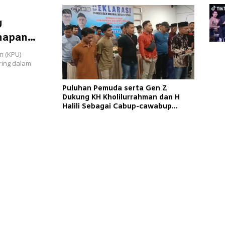
U
ahapan
m (KPU)
ing dalam
Puluhan Pemuda serta Gen Z
Dukung KH Kholilurrahman dan H
Halili Sebagai Cabup-cawabup
Pilkada Pamekasan 2024