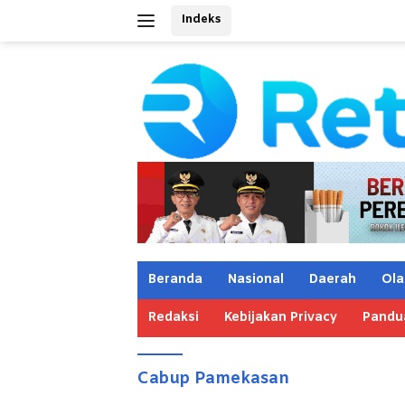
Langsung
Indeks
ke
konten
Beranda
Nasional
Daerah
Ola
Redaksi
Kebijakan Privacy
Pandu
Cabup Pamekasan