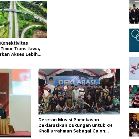
 Konektivitas
 Timur Trans Jawa,
irkan Akses Lebih
an Andal bagi
kat
Deretan Musisi Pamekasan
Deklarasikan Dukungan untuk KH.
Kholilurrahman Sebagai Calon
Bupati