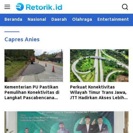
Langsung
ke
konten
Beranda
Nasional
Daerah
Olahraga
Entertainment
Capres Anies
Kementerian PU Pastikan
Perkuat Konektivitas
Pemulihan Konektivitas di
Wilayah Timur Trans Jawa,
Langkat Pascabencana
JTT Hadirkan Akses Lebih
Banjir
Cepat dan Andal bagi
Masyarakat