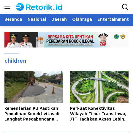
Langsung
ke
konten
Beranda
Nasional
Daerah
Olahraga
Entertainment
children
Kementerian PU Pastikan
Perkuat Konektivitas
Pemulihan Konektivitas di
Wilayah Timur Trans Jawa,
Langkat Pascabencana
JTT Hadirkan Akses Lebih
Banjir
Cepat dan Andal bagi
Masyarakat