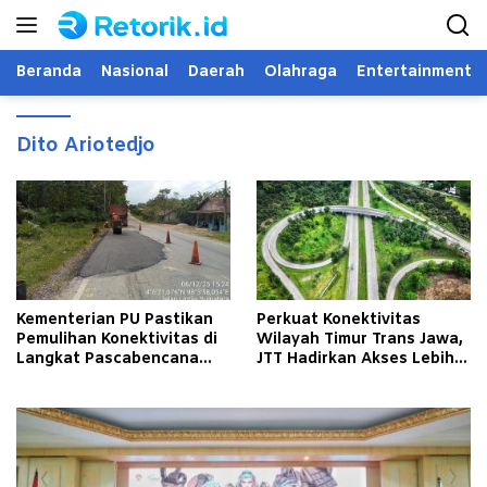
Langsung
ke
konten
Beranda
Nasional
Daerah
Olahraga
Entertainment
Dito Ariotedjo
Kementerian PU Pastikan
Perkuat Konektivitas
Pemulihan Konektivitas di
Wilayah Timur Trans Jawa,
Langkat Pascabencana
JTT Hadirkan Akses Lebih
Banjir
Cepat dan Andal bagi
Masyarakat