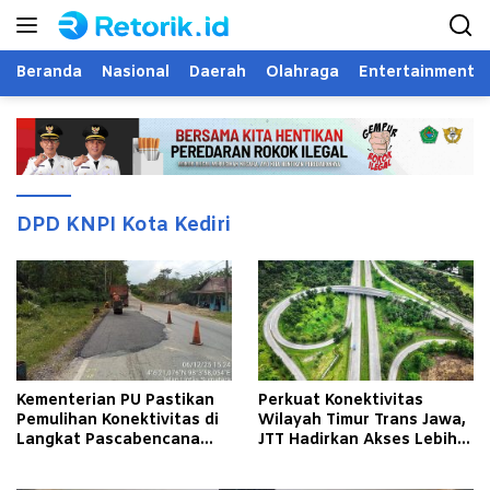
Langsung
ke
konten
Beranda
Nasional
Daerah
Olahraga
Entertainment
DPD KNPI Kota Kediri
Kementerian PU Pastikan
Perkuat Konektivitas
Pemulihan Konektivitas di
Wilayah Timur Trans Jawa,
Langkat Pascabencana
JTT Hadirkan Akses Lebih
Banjir
Cepat dan Andal bagi
Masyarakat