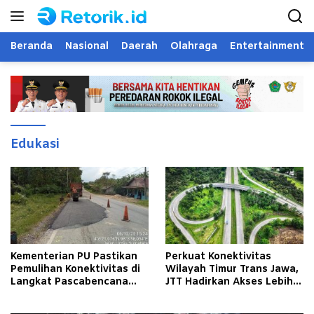
Langsung
ke
konten
Beranda
Nasional
Daerah
Olahraga
Entertainment
Edukasi
Kementerian PU Pastikan
Perkuat Konektivitas
Pemulihan Konektivitas di
Wilayah Timur Trans Jawa,
Langkat Pascabencana
JTT Hadirkan Akses Lebih
Banjir
Cepat dan Andal bagi
Masyarakat