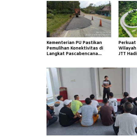
Kementerian PU Pastikan
Perkuat
Pemulihan Konektivitas di
Wilayah
Langkat Pascabencana
JTT Had
Banjir
Cepat d
Masyara