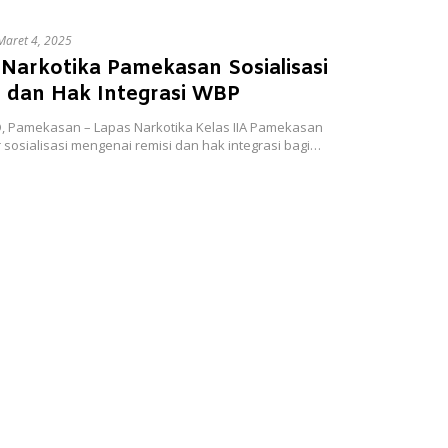
Maret 4, 2025
Narkotika Pamekasan Sosialisasi
i dan Hak Integrasi WBP
D, Pamekasan – Lapas Narkotika Kelas IIA Pamekasan
sosialisasi mengenai remisi dan hak integrasi bagi…