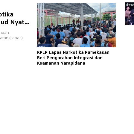
otika
jud Nyata
inaan
tan (Lapas)
KPLP Lapas Narkotika Pamekasan
Beri Pengarahan Integrasi dan
Keamanan Narapidana