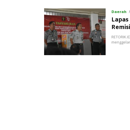
Daerah
Lapas 
Remis
RETORIK.I
menggelar 