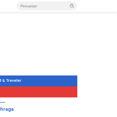
d & Treveler
ahraga