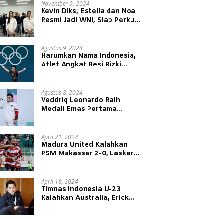
November 9, 2024
Kevin Diks, Estella dan Noa
Resmi Jadi WNI, Siap Perkuat
Timnas Indonesia
Agustus 9, 2024
Harumkan Nama Indonesia,
Atlet Angkat Besi Rizki
Juniansyah Raih Medali Emas
di Olimpiade Paris 2024
Agustus 8, 2024
Veddriq Leonardo Raih
Medali Emas Pertama
Indonesia di Olimpiade Paris
2024
April 21, 2024
Madura United Kalahkan
PSM Makassar 2-0, Laskar
Sape Kerrap Kokoh Duduki
Peringkat 4 Liga 1
April 18, 2024
Timnas Indonesia U-23
Kalahkan Australia, Erick
Thohir: Modal Besar untuk
Lawan Yordania