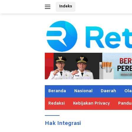
Langsung
Indeks
ke
konten
Beranda
Nasional
Daerah
Ola
Redaksi
Kebijakan Privacy
Pandu
Hak Integrasi