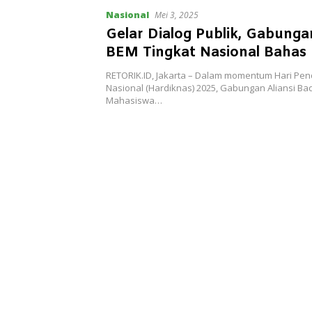
Nasional
Mei 3, 2025
Gelar Dialog Publik, Gabungan
BEM Tingkat Nasional Bahas 
Strategis Pendidikan
RETORIK.ID, Jakarta – Dalam momentum Hari Pen
Nasional (Hardiknas) 2025, Gabungan Aliansi Ba
Mahasiswa…