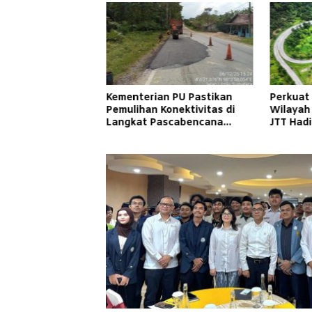
Kementerian PU Pastikan
Perkuat
Pemulihan Konektivitas di
Wilayah
Langkat Pascabencana
JTT Had
Banjir
Cepat d
Masyara