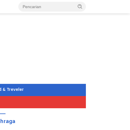
d & Treveler
ahraga