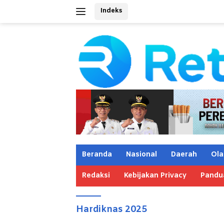
Langsung
Indeks
ke
konten
Beranda
Nasional
Daerah
Ola
Redaksi
Kebijakan Privacy
Pandu
Hardiknas 2025