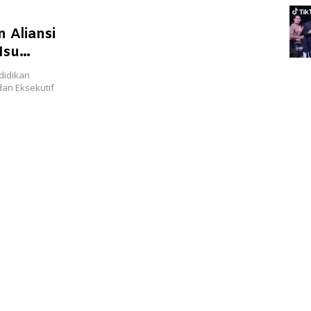
 Aliansi
Isu
didikan
dan Eksekutif