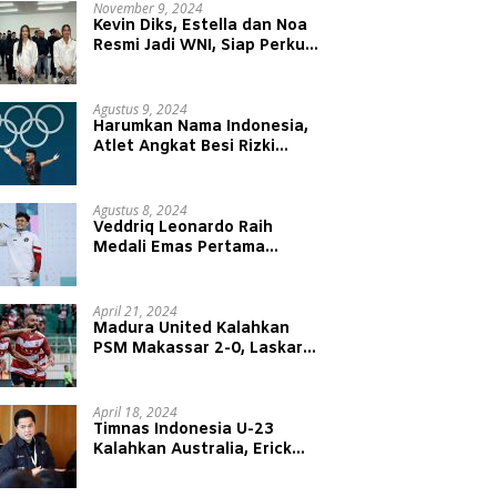
November 9, 2024
Kevin Diks, Estella dan Noa
Resmi Jadi WNI, Siap Perkuat
Timnas Indonesia
Agustus 9, 2024
Harumkan Nama Indonesia,
Atlet Angkat Besi Rizki
Juniansyah Raih Medali Emas
di Olimpiade Paris 2024
Agustus 8, 2024
Veddriq Leonardo Raih
Medali Emas Pertama
Indonesia di Olimpiade Paris
2024
April 21, 2024
Madura United Kalahkan
PSM Makassar 2-0, Laskar
Sape Kerrap Kokoh Duduki
Peringkat 4 Liga 1
April 18, 2024
Timnas Indonesia U-23
Kalahkan Australia, Erick
Thohir: Modal Besar untuk
Lawan Yordania