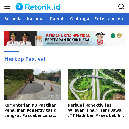
Langsung
ke
konten
Beranda
Nasional
Daerah
Olahraga
Entertainment
Harkop Festival
Kementerian PU Pastikan
Perkuat Konektivitas
Pemulihan Konektivitas di
Wilayah Timur Trans Jawa,
Langkat Pascabencana
JTT Hadirkan Akses Lebih
Banjir
Cepat dan Andal bagi
Masyarakat