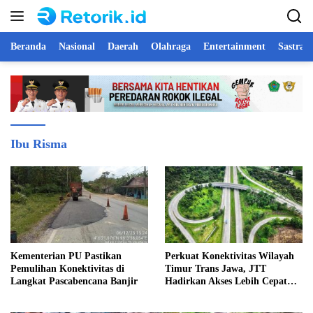
Langsung
ke
konten
Beranda
Nasional
Daerah
Olahraga
Entertainment
Sastra 
Ibu Risma
Kementerian PU Pastikan
Perkuat Konektivitas Wilayah
Pemulihan Konektivitas di
Timur Trans Jawa, JTT
Langkat Pascabencana Banjir
Hadirkan Akses Lebih Cepat
dan Andal bagi Masyarakat