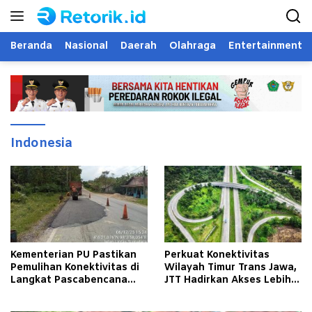
Langsung
ke
konten
Beranda
Nasional
Daerah
Olahraga
Entertainment
Indonesia
Kementerian PU Pastikan
Perkuat Konektivitas
Pemulihan Konektivitas di
Wilayah Timur Trans Jawa,
Langkat Pascabencana
JTT Hadirkan Akses Lebih
Banjir
Cepat dan Andal bagi
Masyarakat