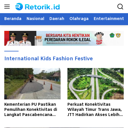
Langsung
ke
konten
Beranda
Nasional
Daerah
Olahraga
Entertainment
International Kids Fashion Festive
Kementerian PU Pastikan
Perkuat Konektivitas
Pemulihan Konektivitas di
Wilayah Timur Trans Jawa,
Langkat Pascabencana
JTT Hadirkan Akses Lebih
Banjir
Cepat dan Andal bagi
Masyarakat