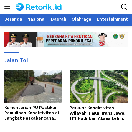
Langsung
ke
konten
Beranda
Nasional
Daerah
Olahraga
Entertainment
Jalan Tol
Kementerian PU Pastikan
Perkuat Konektivitas
Pemulihan Konektivitas di
Wilayah Timur Trans Jawa,
Langkat Pascabencana
JTT Hadirkan Akses Lebih
Banjir
Cepat dan Andal bagi
Masyarakat