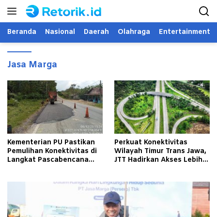
Langsung
ke
konten
Beranda
Nasional
Daerah
Olahraga
Entertainment
Jasa Marga
Kementerian PU Pastikan
Perkuat Konektivitas
Pemulihan Konektivitas di
Wilayah Timur Trans Jawa,
Langkat Pascabencana
JTT Hadirkan Akses Lebih
Banjir
Cepat dan Andal bagi
Masyarakat