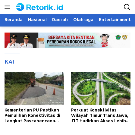
Langsung
ke
konten
Beranda
Nasional
Daerah
Olahraga
Entertainment
KAI
Kementerian PU Pastikan
Perkuat Konektivitas
Pemulihan Konektivitas di
Wilayah Timur Trans Jawa,
Langkat Pascabencana
JTT Hadirkan Akses Lebih
Banjir
Cepat dan Andal bagi
Masyarakat