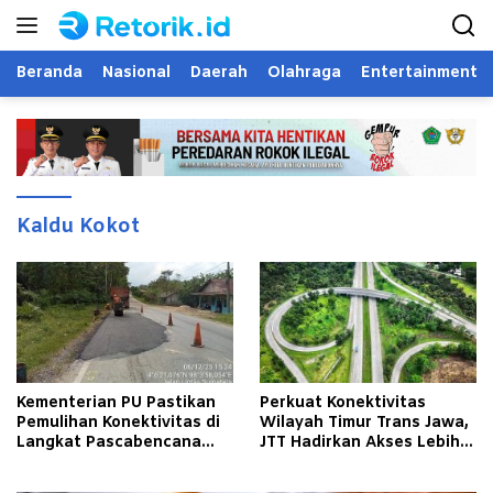
Langsung
ke
konten
Beranda
Nasional
Daerah
Olahraga
Entertainment
Kaldu Kokot
Kementerian PU Pastikan
Perkuat Konektivitas
Pemulihan Konektivitas di
Wilayah Timur Trans Jawa,
Langkat Pascabencana
JTT Hadirkan Akses Lebih
Banjir
Cepat dan Andal bagi
Masyarakat