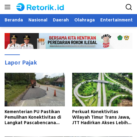
Langsung
ke
konten
Beranda
Nasional
Daerah
Olahraga
Entertainment
Lapor Pajak
Kementerian PU Pastikan
Perkuat Konektivitas
Pemulihan Konektivitas di
Wilayah Timur Trans Jawa,
Langkat Pascabencana
JTT Hadirkan Akses Lebih
Banjir
Cepat dan Andal bagi
Masyarakat