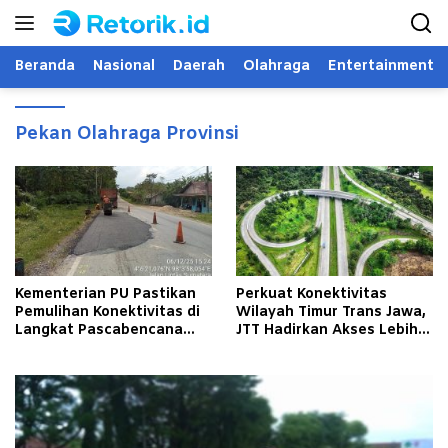
Langsung
ke
konten
Beranda
Nasional
Daerah
Olahraga
Entertainment
Pekan Olahraga Provinsi
Kementerian PU Pastikan
Perkuat Konektivitas
Pemulihan Konektivitas di
Wilayah Timur Trans Jawa,
Langkat Pascabencana
JTT Hadirkan Akses Lebih
Banjir
Cepat dan Andal bagi
Masyarakat