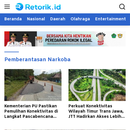
Langsung
ke
konten
Beranda
Nasional
Daerah
Olahraga
Entertainment
Pemberantasan Narkoba
Kementerian PU Pastikan
Perkuat Konektivitas
Pemulihan Konektivitas di
Wilayah Timur Trans Jawa,
Langkat Pascabencana
JTT Hadirkan Akses Lebih
Banjir
Cepat dan Andal bagi
Masyarakat