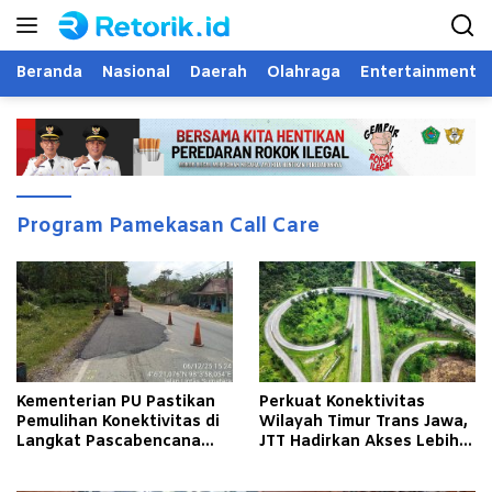
Langsung
ke
konten
Beranda
Nasional
Daerah
Olahraga
Entertainment
Program Pamekasan Call Care
Kementerian PU Pastikan
Perkuat Konektivitas
Pemulihan Konektivitas di
Wilayah Timur Trans Jawa,
Langkat Pascabencana
JTT Hadirkan Akses Lebih
Banjir
Cepat dan Andal bagi
Masyarakat