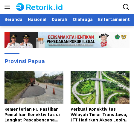
Langsung
ke
konten
Beranda
Nasional
Daerah
Olahraga
Entertainment
Provinsi Papua
Kementerian PU Pastikan
Perkuat Konektivitas
Pemulihan Konektivitas di
Wilayah Timur Trans Jawa,
Langkat Pascabencana
JTT Hadirkan Akses Lebih
Banjir
Cepat dan Andal bagi
Masyarakat