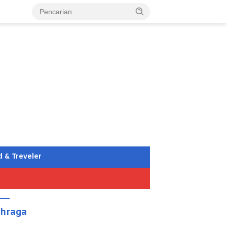
d & Treveler
ahraga