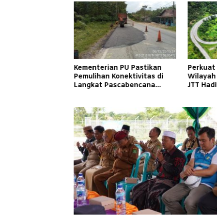
Kementerian PU Pastikan
Perkuat
Pemulihan Konektivitas di
Wilayah
Langkat Pascabencana
JTT Had
Banjir
Cepat d
Masyara