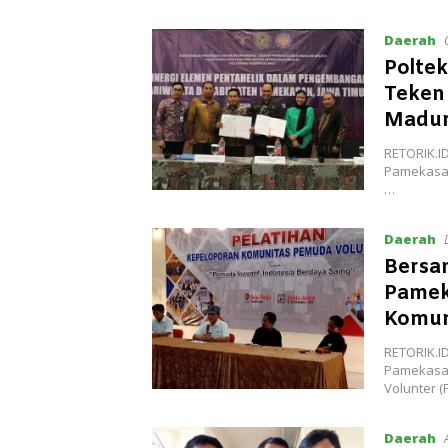
Daerah
Polte
Teken
Madu
RETORIK.I
Pamekasan 
…
Daerah
Bersa
Pamek
Komun
RETORIK.I
Pamekasan
Volunter 
Daerah