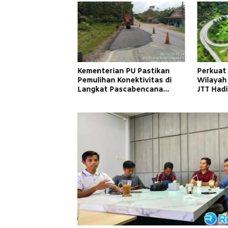
Kementerian PU Pastikan
Perkuat
Pemulihan Konektivitas di
Wilayah
Langkat Pascabencana
JTT Had
Banjir
Cepat d
Masyara