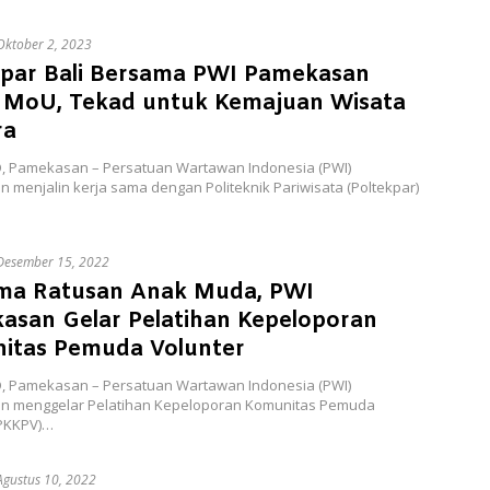
Oktober 2, 2023
kpar Bali Bersama PWI Pamekasan
 MoU, Tekad untuk Kemajuan Wisata
ra
D, Pamekasan – Persatuan Wartawan Indonesia (PWI)
menjalin kerja sama dengan Politeknik Pariwisata (Poltekpar)
Desember 15, 2022
ma Ratusan Anak Muda, PWI
asan Gelar Pelatihan Kepeloporan
itas Pemuda Volunter
D, Pamekasan – Persatuan Wartawan Indonesia (PWI)
 menggelar Pelatihan Kepeloporan Komunitas Pemuda
(PKKPV)…
Agustus 10, 2022