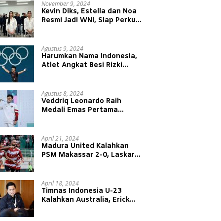
November 9, 2024
Kevin Diks, Estella dan Noa
Resmi Jadi WNI, Siap Perkuat
Timnas Indonesia
Agustus 9, 2024
Harumkan Nama Indonesia,
Atlet Angkat Besi Rizki
Juniansyah Raih Medali Emas
di Olimpiade Paris 2024
Agustus 8, 2024
Veddriq Leonardo Raih
Medali Emas Pertama
Indonesia di Olimpiade Paris
2024
April 21, 2024
Madura United Kalahkan
PSM Makassar 2-0, Laskar
Sape Kerrap Kokoh Duduki
Peringkat 4 Liga 1
April 18, 2024
Timnas Indonesia U-23
Kalahkan Australia, Erick
Thohir: Modal Besar untuk
Lawan Yordania