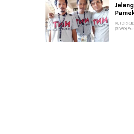
Jelan
Pameka
RETORIK.I
(SIWO) Pe