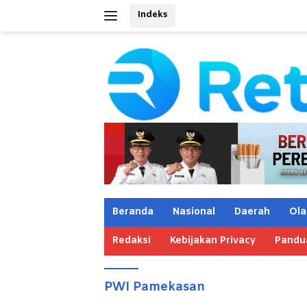
Langsung
Indeks
ke
konten
Beranda
Nasional
Daerah
Ola
Redaksi
Kebijakan Privacy
Pandu
PWI Pamekasan