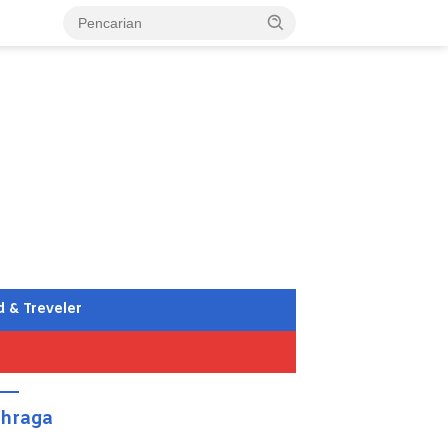
d & Treveler
ahraga