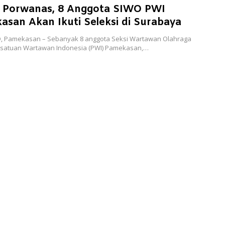
g Porwanas, 8 Anggota SIWO PWI
san Akan Ikuti Seleksi di Surabaya
D, Pamekasan – Sebanyak 8 anggota Seksi Wartawan Olahraga
rsatuan Wartawan Indonesia (PWI) Pamekasan,…