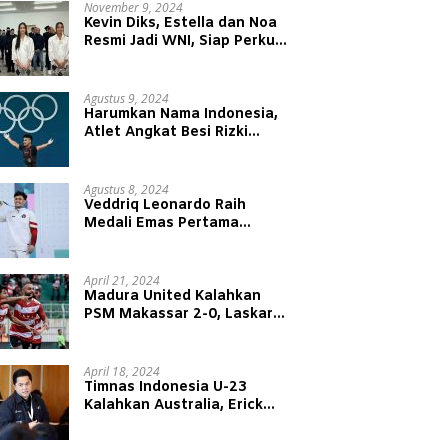
November 9, 2024
Kevin Diks, Estella dan Noa
Resmi Jadi WNI, Siap Perkuat
Timnas Indonesia
Agustus 9, 2024
Harumkan Nama Indonesia,
Atlet Angkat Besi Rizki
Juniansyah Raih Medali Emas
di Olimpiade Paris 2024
Agustus 8, 2024
Veddriq Leonardo Raih
Medali Emas Pertama
Indonesia di Olimpiade Paris
2024
April 21, 2024
Madura United Kalahkan
PSM Makassar 2-0, Laskar
Sape Kerrap Kokoh Duduki
Peringkat 4 Liga 1
April 18, 2024
Timnas Indonesia U-23
Kalahkan Australia, Erick
Thohir: Modal Besar untuk
Lawan Yordania