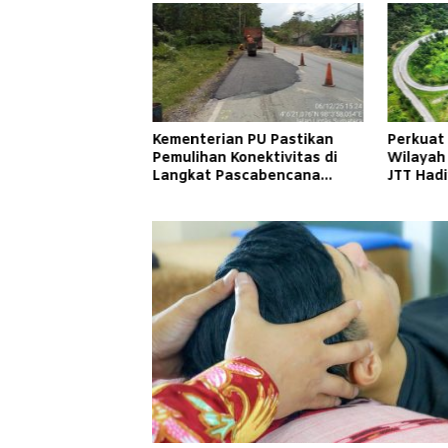
Kementerian PU Pastikan
Perkuat
Pemulihan Konektivitas di
Wilayah
Langkat Pascabencana
JTT Had
Banjir
Cepat d
Masyara