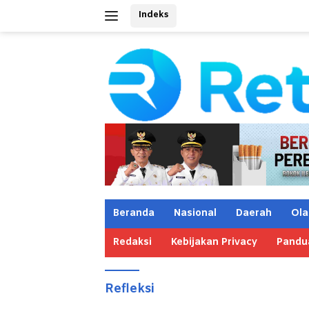
Langsung
Indeks
ke
konten
Beranda
Nasional
Daerah
Ola
Redaksi
Kebijakan Privacy
Pandu
Refleksi