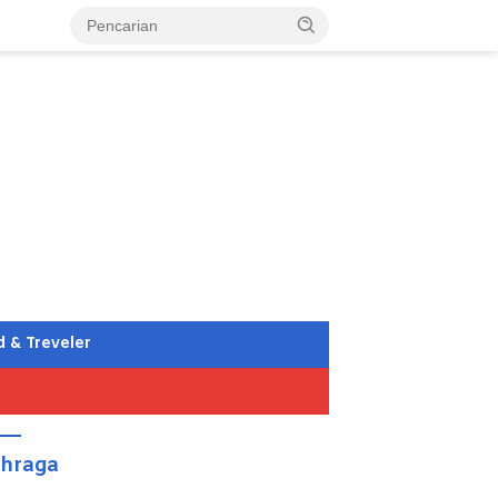
d & Treveler
ahraga