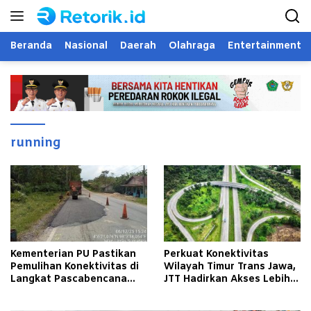
Langsung
ke
konten
Beranda
Nasional
Daerah
Olahraga
Entertainment
running
Kementerian PU Pastikan
Perkuat Konektivitas
Pemulihan Konektivitas di
Wilayah Timur Trans Jawa,
Langkat Pascabencana
JTT Hadirkan Akses Lebih
Banjir
Cepat dan Andal bagi
Masyarakat