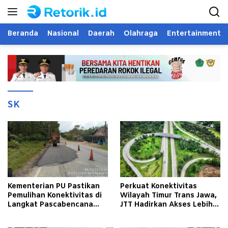
Langsung
ke
konten
Beranda
Nasional
Daerah
Olahraga
Entertainment
SK
Kementerian PU Pastikan
Perkuat Konektivitas
Pemulihan Konektivitas di
Wilayah Timur Trans Jawa,
Langkat Pascabencana
JTT Hadirkan Akses Lebih
Banjir
Cepat dan Andal bagi
Masyarakat