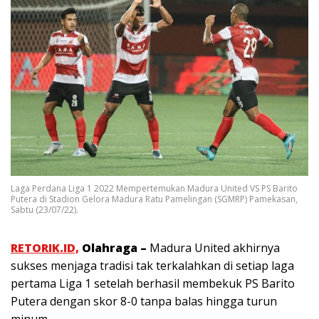
Laga Perdana Liga 1 2022 Mempertemukan Madura United VS PS Barito
Putera di Stadion Gelora Madura Ratu Pamelingan (SGMRP) Pamekasan,
Sabtu (23/07/22).
RETORIK.ID,
Olahraga –
Madura United akhirnya
sukses menjaga tradisi tak terkalahkan di setiap laga
pertama Liga 1 setelah berhasil membekuk PS Barito
Putera dengan skor 8-0 tanpa balas hingga turun
minum.