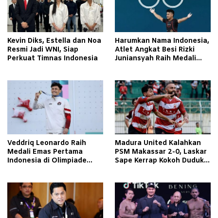
Kevin Diks, Estella dan Noa
Harumkan Nama Indonesia,
Resmi Jadi WNI, Siap
Atlet Angkat Besi Rizki
Perkuat Timnas Indonesia
Juniansyah Raih Medali
Emas di Olimpiade Paris
2024
Veddriq Leonardo Raih
Madura United Kalahkan
Medali Emas Pertama
PSM Makassar 2-0, Laskar
Indonesia di Olimpiade
Sape Kerrap Kokoh Duduki
Paris 2024
Peringkat 4 Liga 1