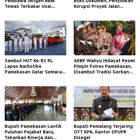
Pembawa Jerigen BBM
Boks Dokumen, Penyidikan
Tewas Terbakar Usai
Korupsi Proyek Jalan
Tabrakan dengan Pikap
Tlagah–Bulangan Barat
Bermuatan Tembakau di
Makin Mengerucut
Pamekasan
Sambut HUT Ke-81 RI,
AKBP Wahyu Hidayat Resmi
Lapas Narkotika
Pimpin Polres Pamekasan,
Pamekasan Gelar Semarak
Disambut Tradisi Gerbang
Kemerdekaan Libatkan
Pora
Warga Binaan
Bupati Pamekasan Lantik
Bupati Pemalang Terjaring
Puluhan Pejabat Baru,
OTT KPK, Kantor DPUPR
Tekankan Kinerja dan
Disegel