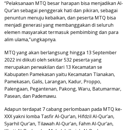
“Pelaksanaan MTQ besar harapan bisa menjadikan Al-
Qur’an sebagai penggerak hati dan pikiran, sebagai
penuntun menuju kebaikan, dan peserta MTQ bisa
menjadi generasi yang membanggakan di seluruh
elemen masyarakat termasuk pembimbing dan para
alim ulama,”ungkapnya.
MTQ yang akan berlangsung hingga 13 September
2022 ini diikuti oleh sekitar 532 peserta yang
merupakan perwakilan dari 13 Kecamatan se
Kabupaten Pamekasan yaitu Kecamatan Tlanakan,
Pamekasan, Galis, Larangan, Kadur, Proppo,
Palengaan, Pegantenan, Pakong, Waru, Batumarmar,
Pasean, dan Pademawu.
Adapun terdapat 7 cabang perlombaan pada MTQ ke-
XXX yakni lomba Tasfir Al-Qur’an, Hifdzil Al-Qur’an,
Syarhil Qur’an, Tilawah Al-Qur’an, Fahm Al-Qur’an,