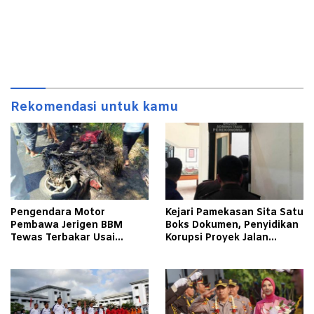
Rekomendasi untuk kamu
Pengendara Motor
Kejari Pamekasan Sita Satu
Pembawa Jerigen BBM
Boks Dokumen, Penyidikan
Tewas Terbakar Usai
Korupsi Proyek Jalan
Tabrakan dengan Pikap
Tlagah–Bulangan Barat
Bermuatan Tembakau di
Makin Mengerucut
Pamekasan