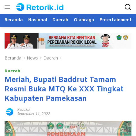
Langsung
ke
konten
Beranda
Nasional
Daerah
Olahraga
Entertainment
Beranda
News
Daerah
Daerah
Meriah, Bupati Baddrut Tamam
Resmi Buka MTQ Ke XXX Tingkat
Kabupaten Pamekasan
Redaksi
September 11, 2022