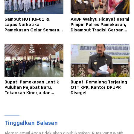
Sambut HUT Ke-81 RI,
AKBP Wahyu Hidayat Resmi
Lapas Narkotika
Pimpin Polres Pamekasan,
Pamekasan Gelar Semarak
Disambut Tradisi Gerbang
Kemerdekaan Libatkan
Pora
Warga Binaan
Bupati Pamekasan Lantik
Bupati Pemalang Terjaring
Puluhan Pejabat Baru,
OTT KPK, Kantor DPUPR
Tekankan Kinerja dan
Disegel
Pelayanan Masyarakat
Tinggalkan Balasan
Alamat email Anda tidak akan dipublikasikan.
Ruas yang wajib