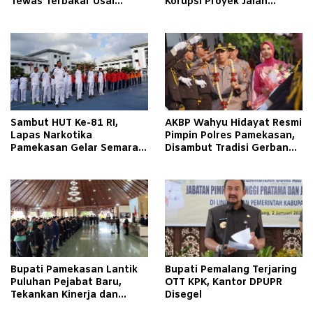
Tewas Terbakar Usai
Korupsi Proyek Jalan
Tabrakan dengan Pikap
Tlagah–Bulangan Barat
Bermuatan Tembakau di
Makin Mengerucut
Pamekasan
Sambut HUT Ke-81 RI,
AKBP Wahyu Hidayat Resmi
Lapas Narkotika
Pimpin Polres Pamekasan,
Pamekasan Gelar Semarak
Disambut Tradisi Gerbang
Kemerdekaan Libatkan
Pora
Warga Binaan
Bupati Pamekasan Lantik
Bupati Pemalang Terjaring
Puluhan Pejabat Baru,
OTT KPK, Kantor DPUPR
Tekankan Kinerja dan
Disegel
Pelayanan Masyarakat