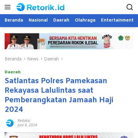
Langsung
ke
konten
Beranda
Nasional
Daerah
Olahraga
Entertainment
Beranda
News
Daerah
Daerah
Satlantas Polres Pamekasan
Rekayasa Lalulintas saat
Pemberangkatan Jamaah Haji
2024
Redaksi
Juni 8, 2024