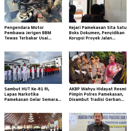
Pengendara Motor
Kejari Pamekasan Sita Satu
Pembawa Jerigen BBM
Boks Dokumen, Penyidikan
Tewas Terbakar Usai
Korupsi Proyek Jalan
Tabrakan dengan Pikap
Tlagah–Bulangan Barat
Bermuatan Tembakau di
Makin Mengerucut
Pamekasan
Sambut HUT Ke-81 RI,
AKBP Wahyu Hidayat Resmi
Lapas Narkotika
Pimpin Polres Pamekasan,
Pamekasan Gelar Semarak
Disambut Tradisi Gerbang
Kemerdekaan Libatkan
Pora
Warga Binaan