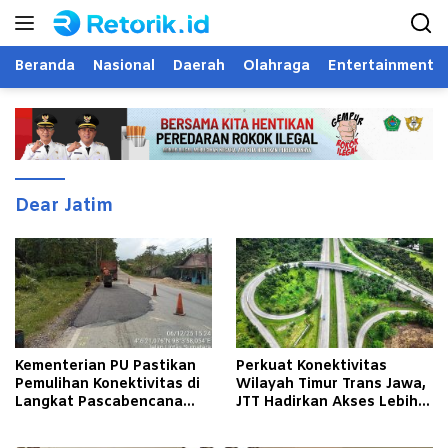
Langsung
ke
konten
Beranda
Nasional
Daerah
Olahraga
Entertainment
Dear Jatim
Kementerian PU Pastikan
Perkuat Konektivitas
Pemulihan Konektivitas di
Wilayah Timur Trans Jawa,
Langkat Pascabencana
JTT Hadirkan Akses Lebih
Banjir
Cepat dan Andal bagi
Masyarakat