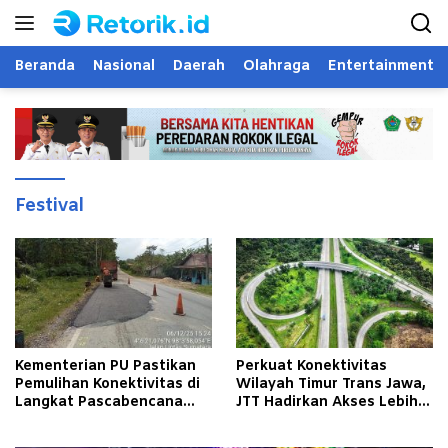
Langsung
ke
konten
Beranda
Nasional
Daerah
Olahraga
Entertainment
Festival
Kementerian PU Pastikan
Perkuat Konektivitas
Pemulihan Konektivitas di
Wilayah Timur Trans Jawa,
Langkat Pascabencana
JTT Hadirkan Akses Lebih
Banjir
Cepat dan Andal bagi
Masyarakat