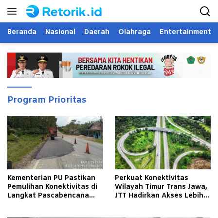
Langsung
ke
konten
Beranda
Nasional
Daerah
Olahraga
Entertainment
Program Prioritas
Kementerian PU Pastikan
Perkuat Konektivitas
Pemulihan Konektivitas di
Wilayah Timur Trans Jawa,
Langkat Pascabencana
JTT Hadirkan Akses Lebih
Banjir
Cepat dan Andal bagi
Masyarakat