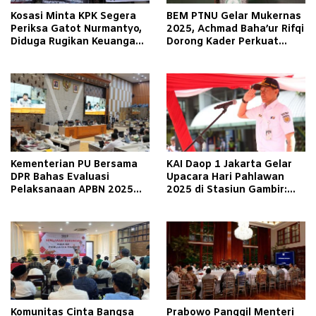
Kosasi Minta KPK Segera
BEM PTNU Gelar Mukernas
Periksa Gatot Nurmantyo,
2025, Achmad Baha’ur Rifqi
Diduga Rugikan Keuangan
Dorong Kader Perkuat
Negara Triliunan
Jaringan Kolaborasi
Kementerian PU Bersama
KAI Daop 1 Jakarta Gelar
DPR Bahas Evaluasi
Upacara Hari Pahlawan
Pelaksanaan APBN 2025
2025 di Stasiun Gambir:
dan Rencana Program 2026
Refleksikan Nilai
Perjuangan
Komunitas Cinta Bangsa
Prabowo Panggil Menteri