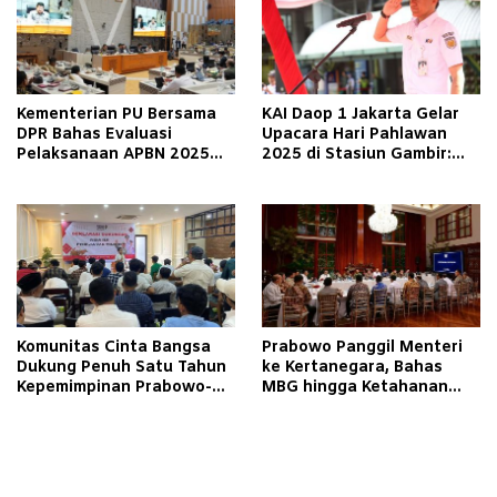
Kementerian PU Bersama
KAI Daop 1 Jakarta Gelar
DPR Bahas Evaluasi
Upacara Hari Pahlawan
Pelaksanaan APBN 2025
2025 di Stasiun Gambir:
dan Rencana Program 2026
Refleksikan Nilai
Perjuangan
Komunitas Cinta Bangsa
Prabowo Panggil Menteri
Dukung Penuh Satu Tahun
ke Kertanegara, Bahas
Kepemimpinan Prabowo-
MBG hingga Ketahanan
Gibran
Pangan dan Energi