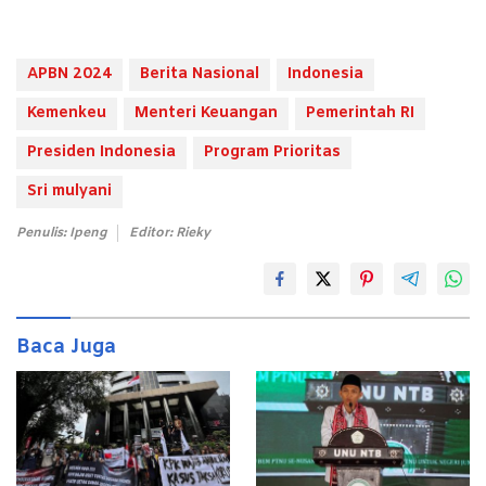
APBN 2024
Berita Nasional
Indonesia
Kemenkeu
Menteri Keuangan
Pemerintah RI
Presiden Indonesia
Program Prioritas
Sri mulyani
Penulis: Ipeng
Editor: Rieky
Baca Juga