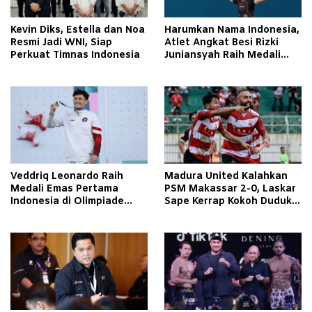
Kevin Diks, Estella dan Noa
Harumkan Nama Indonesia,
Resmi Jadi WNI, Siap
Atlet Angkat Besi Rizki
Perkuat Timnas Indonesia
Juniansyah Raih Medali
Emas di Olimpiade Paris
2024
Veddriq Leonardo Raih
Madura United Kalahkan
Medali Emas Pertama
PSM Makassar 2-0, Laskar
Indonesia di Olimpiade
Sape Kerrap Kokoh Duduki
Paris 2024
Peringkat 4 Liga 1