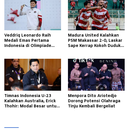
Veddriq Leonardo Raih
Madura United Kalahkan
Medali Emas Pertama
PSM Makassar 2-0, Laskar
Indonesia di Olimpiade
Sape Kerrap Kokoh Duduki
Paris 2024
Peringkat 4 Liga 1
Timnas Indonesia U-23
Menpora Dito Ariotedjo
Kalahkan Australia, Erick
Dorong Potensi Olahraga
Thohir: Modal Besar untuk
Tinju Kembali Bergeliat
Lawan Yordania